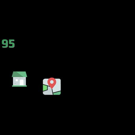
es.com
 95
DA
EMBALSE
LENCIA)