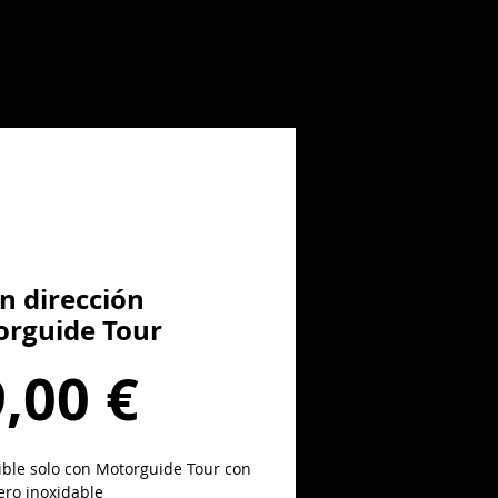
n dirección
rguide Tour
Precio
,00 €
ble solo con Motorguide Tour con
ero inoxidable