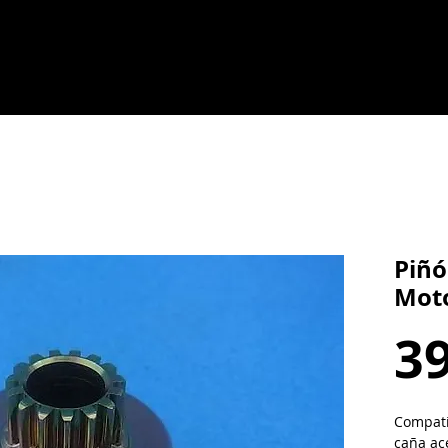
Piñó
Moto
39
Compati
caña ac