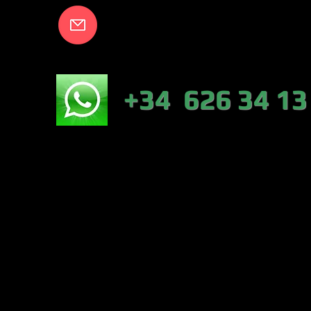
info@lakecort
NICO:
+34 626 34 13
NÁUTICA-TIEN
VALENCIA)
PESCA :46317 
CONTRERAS (VA