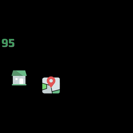
es.com
 95
DA
EMBALSE
LENCIA)