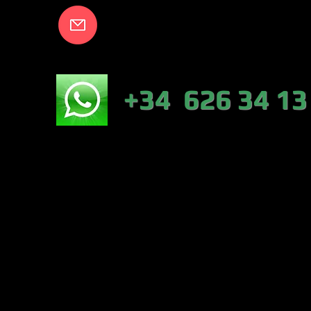
info@lakecort
NICO:
+34 626 34 13
NÁUTICA-TIEN
VALENCIA)
PESCA :46317 
CONTRERAS (VA