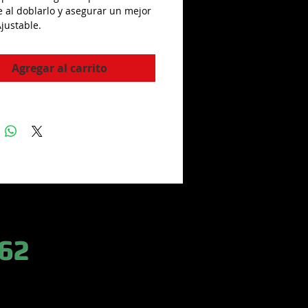
 al doblarlo y asegurar un mejor 
Ajustable.
Agregar al carrito
 62