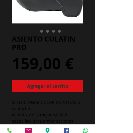
ASIENTO CULATIN
PRO
Precio
159,00 €
Agregar al carrito
SELECCIONAR COLOR EN NOTAS o
contactar
Asiento de la mejor calidad
especifico para embarcaciones.
Dispone de agujeros (4) para