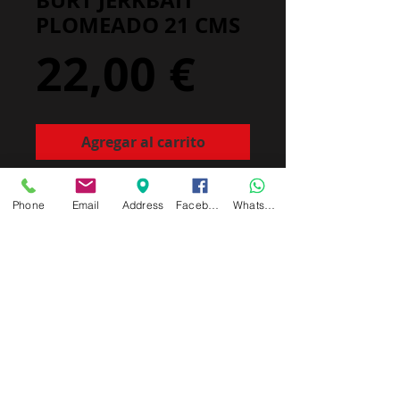
BURT JERKBAIT
PLOMEADO 21 CMS
Precio
22,00 €
Agregar al carrito
Phone
Email
Address
Facebook
Whatsapp
© 2015 by LakeCortes.com todos los
derechos de imagenes, texto y video
reservados