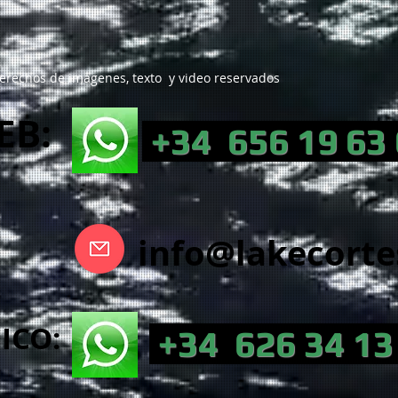
Vista rápida
erechos de imagenes, texto y video reservados
EB:
+34 656 19 63
info@lakecort
NICO:
+34 626 34 13