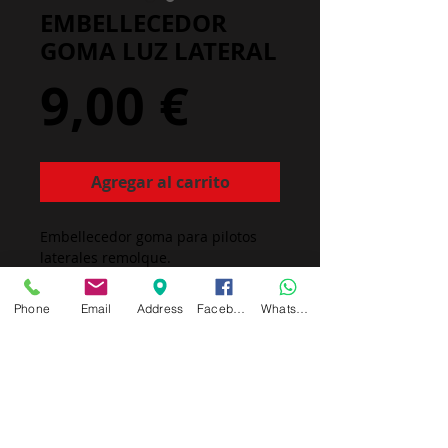
EMBELLECEDOR
GOMA LUZ LATERAL
Precio
9,00 €
Agregar al carrito
Embellecedor goma para pilotos
laterales remolque.
no incluye piloto. solo goma
Phone
Email
Address
Facebook
Whatsapp