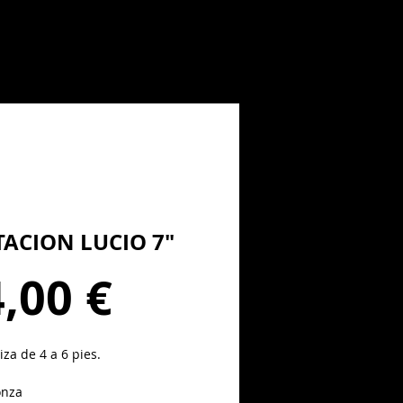
TACION LUCIO 7"
Precio
,00 €
za de 4 a 6 pies.
onza