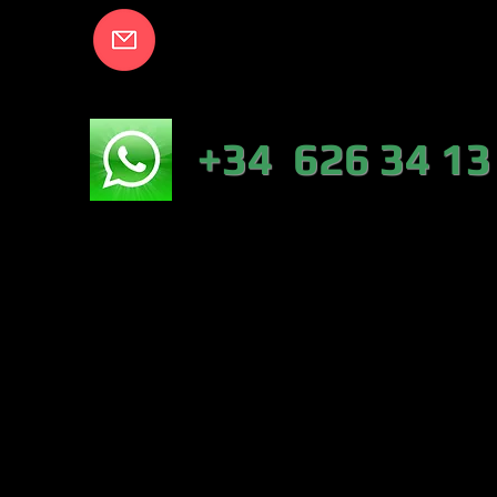
info@lakecort
NICO:
+34 626 34 13
NÁUTICA-TIEN
VALENCIA)
PESCA :46317 
CONTRERAS (VA