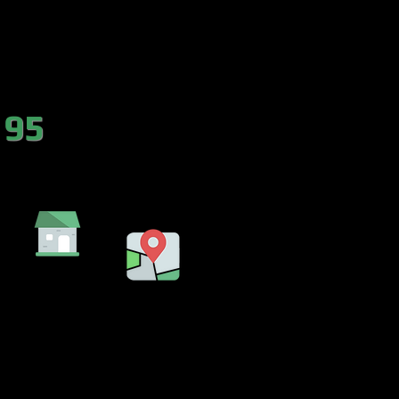
es.com
 95
DA
EMBALSE
LENCIA)