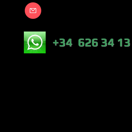
info@lakecort
NICO:
+34 626 34 13
NÁUTICA-TIEN
VALENCIA)
PESCA :46317 
CONTRERAS (VA