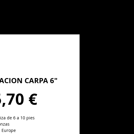
TACION CARPA 6"
Precio
,70 €
iza de 6 a 10 pies
onzas
 Europe