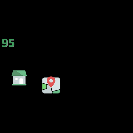
es.com
 95
DA
EMBALSE
LENCIA)