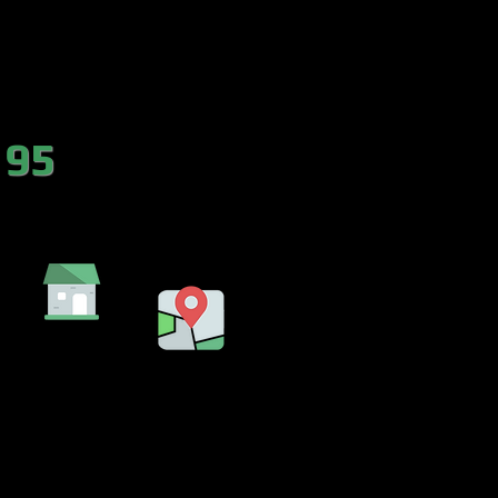
es.com
 95
DA
EMBALSE
LENCIA)