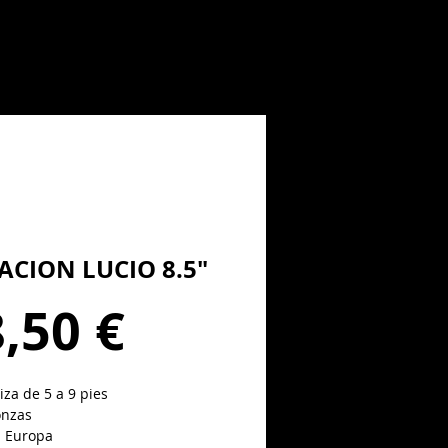
ACION LUCIO 8.5"
Precio
,50 €
za de 5 a 9 pies
onzas
 Europa