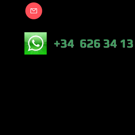
info@lakecort
NICO:
+34 626 34 13
NÁUTICA-TIEN
VALENCIA)
PESCA :46317 
CONTRERAS (VA