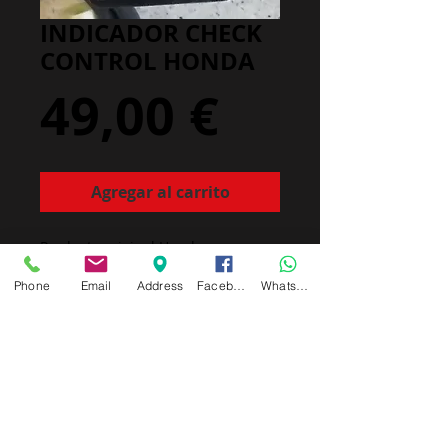
INDICADOR CHECK
CONTROL HONDA
Precio
49,00 €
Agregar al carrito
Producto original Honda
Phone
Email
Address
Facebook
Whatsapp