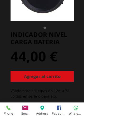
INDICADOR NIVEL
CARGA BATERIA
Precio
44,00 €
Agregar al carrito
Válido para sistemas de 12v  a 72 
voltios en serie o paralelo.
Operación: 12V / 24V, 36V, 48V / 72V
Trabaja : -40℃~85℃
Phone
Email
Address
Facebook
Whatsapp