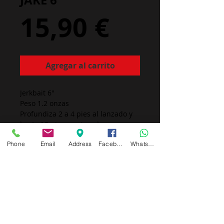
JAKE 6"
Precio
15,90 €
Agregar al carrito
Jerkbait 6"
Peso 1.2 onzas
Profundiza 2 a 4 pies al lanzado y 
hasta 10 pies curricando
Phone
Email
Address
Facebook
Whatsapp