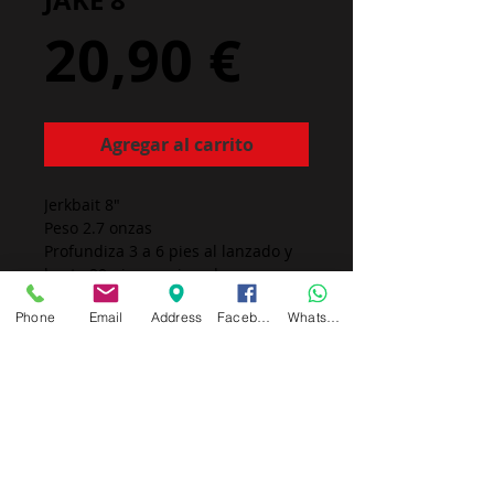
JAKE 8"
Precio
20,90 €
Agregar al carrito
Jerkbait 8"
Peso 2.7 onzas
Profundiza 3 a 6 pies al lanzado y 
hasta 20 pies curricando
Phone
Email
Address
Facebook
Whatsapp