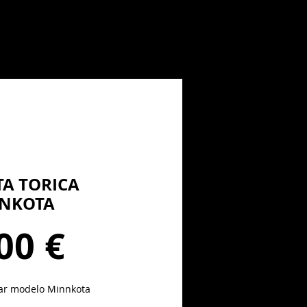
TA TORICA
NKOTA
Precio
00 €
ar modelo Minnkota