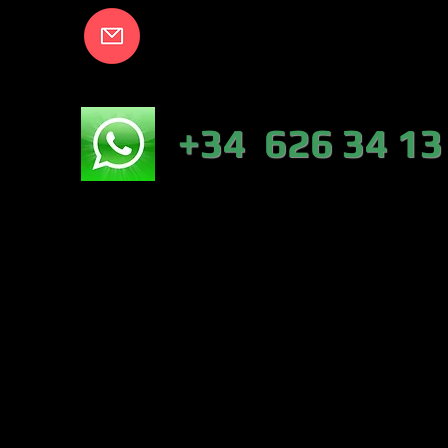
info@lakecort
NICO:
+34 626 34 13
NÁUTICA-TIEN
VALENCIA)
PESCA :46317 
CONTRERAS (VA