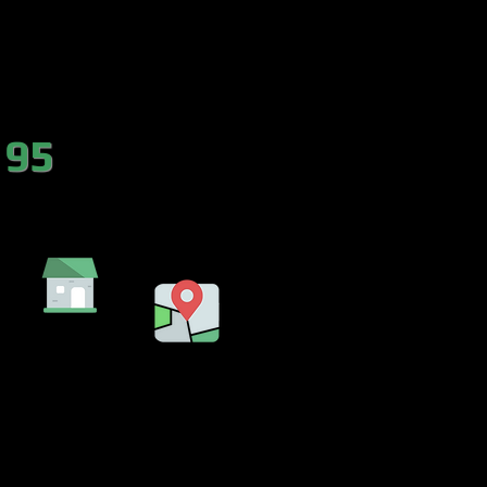
es.com
 95
DA
EMBALSE
LENCIA)