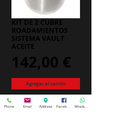
KIT DE 2 CUBRE
ROADAMIENTOS
SISTEMA VAULT
ACEITE
Precio
142,00 €
Agregar al carrito
5 CMS DIAMETRO.
otras medidas disponibles
Phone
Email
Address
Facebook
Whatsapp