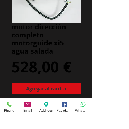
motor dirección
completo
motorguide xi5
agua salada
Precio
528,00 €
Agregar al carrito
Motor Guide Xi5 Saltwater (12, 24 &
36 Volt)
Phone
Email
Address
Facebook
Whatsapp