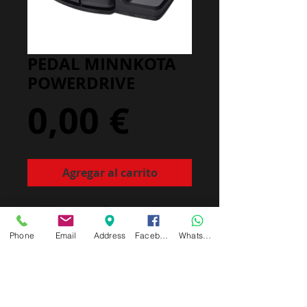
PEDAL MINNKOTA
POWERDRIVE
Precio
0,00 €
Agregar al carrito
Pedal para Minnkota Powerdrive
Terrova. Consultyar modelo exacto
Phone
Email
Address
Facebook
Whatsapp