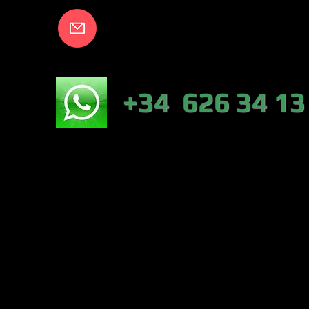
info@lakecort
NICO:
+34 626 34 13
NÁUTICA-TIEN
VALENCIA)
PESCA :46317 
CONTRERAS (VA