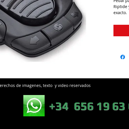
Pedal p
Riptide
exacto.
erechos de imagenes, texto y video reservados
EB:
+34 656 19 63