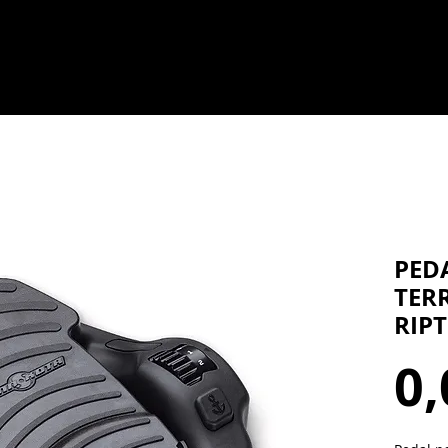
PED
TER
RIPT
0,