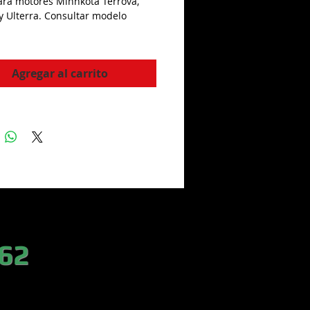
ara motores Minnkota Terrova,
 y Ulterra. Consultar modelo
Agregar al carrito
 62