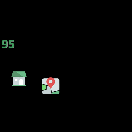
es.com
 95
DA
EMBALSE
LENCIA)