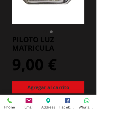
PILOTO LUZ
MATRICULA
Precio
9,00 €
Agregar al carrito
Con enbellecedor negro
Phone
Email
Address
Facebook
Whatsapp