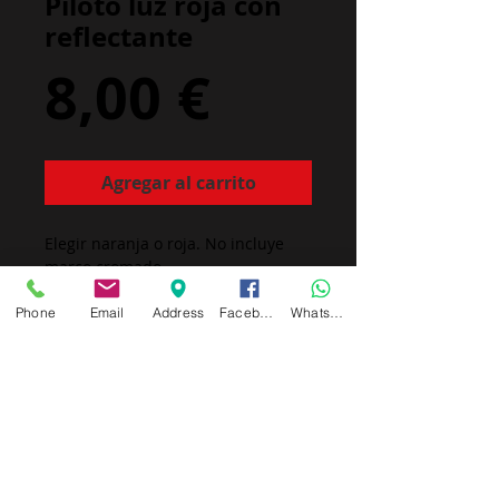
Piloto luz roja con
reflectante
Precio
8,00 €
Agregar al carrito
Elegir naranja o roja. No incluye 
marco cromado.
Phone
Email
Address
Facebook
Whatsapp