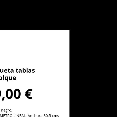
eta tablas
olque
Precio
,00 €
 negro.
METRO LINEAL. Anchura 30.5 cms