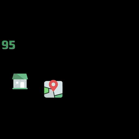
es.com
 95
DA
EMBALSE
LENCIA)