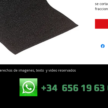
se cort
fraccio
erechos de imagenes, texto y video reservados
EB:
+34 656 19 63