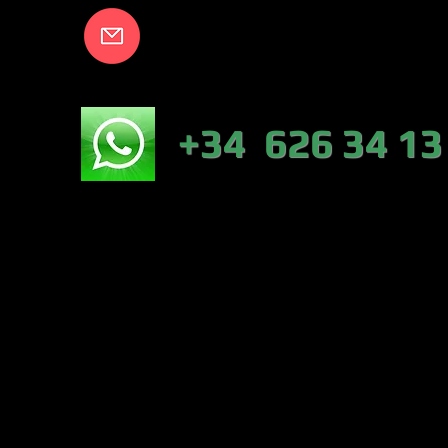
info@lakecort
NICO:
+34 626 34 13
NÁUTICA-TIEN
VALENCIA)
PESCA :46317 
CONTRERAS (VA