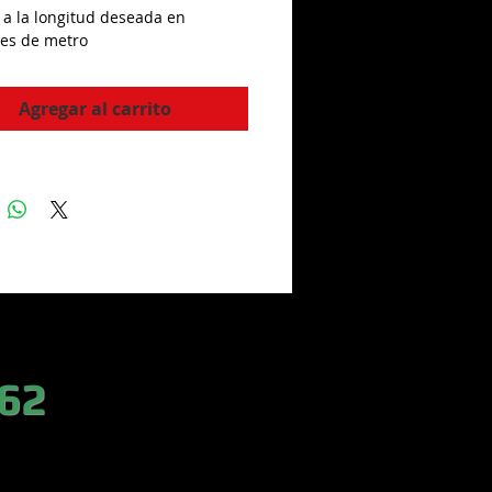
a a la longitud deseada en
nes de metro
Agregar al carrito
 62