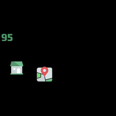
es.com
 95
DA
EMBALSE
LENCIA)