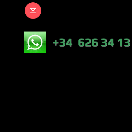
info@lakecort
NICO:
+34 626 34 13
NÁUTICA-TIEN
VALENCIA)
PESCA :46317 
CONTRERAS (VA