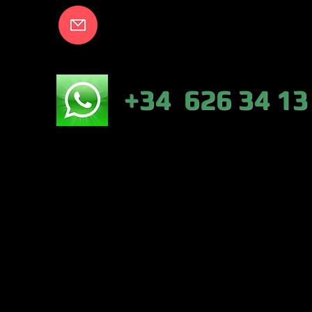
info@lakecort
NICO:
+34 626 34 13
NÁUTICA-TIEN
VALENCIA)
PESCA :46317 
CONTRERAS (VA