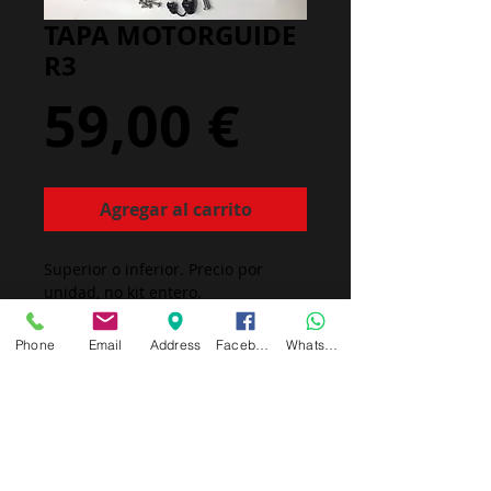
TAPA MOTORGUIDE
R3
Precio
59,00 €
Agregar al carrito
Superior o inferior. Precio por
unidad, no kit entero.
no incluye tornilleria
Phone
Email
Address
Facebook
Whatsapp