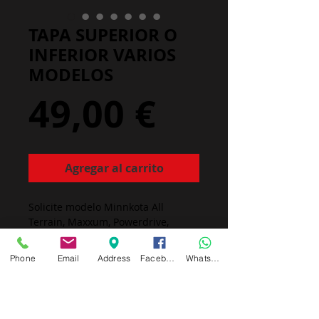
TAPA SUPERIOR O
INFERIOR VARIOS
MODELOS
Precio
49,00 €
Agregar al carrito
Solicite modelo Minnkota All 
Terrain, Maxxum, Powerdrive, 
Fortrex, etc... tanto superior como 
inferior o juego completo
Phone
Email
Address
Facebook
Whatsapp