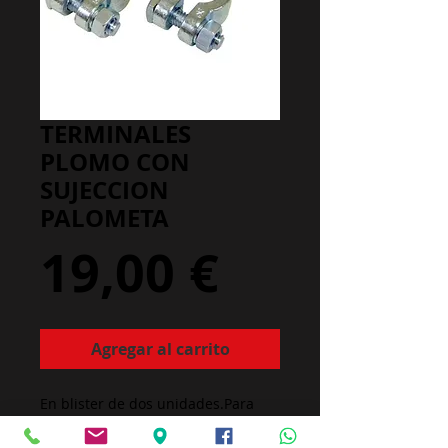
TERMINALES
PLOMO CON
SUJECCION
PALOMETA
Precio
19,00 €
Agregar al carrito
En blister de dos unidades.Para 
terminal positivo y negativo. No se 
oxidan ni sulfatan como los 