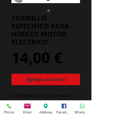
TORNILLO
ESPECIFICO PARA
HUECOS MOTOR
ELECTRICO
Precio
14,00 €
Agregar al carrito
T de goma con tornillo en acero
inox para montar bases de motores
eléctricos en espacios huecos.
Phone
Email
Address
Facebook
Whatsapp
Precio unidad. Gran agarre.