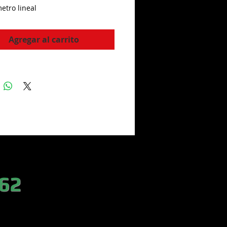
etro lineal
Agregar al carrito
 62