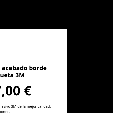
 acabado borde
ueta 3M
Precio
,00 €
hesivo 3M de la mejor calidad.
 poner.