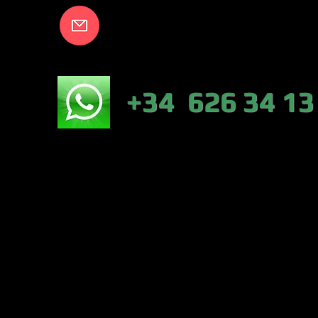
info@lakecort
NICO:
+34 626 34 13
NÁUTICA-TIEN
VALENCIA)
PESCA :46317 
CONTRERAS (VA