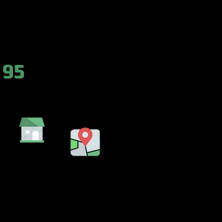
es.com
 95
DA
EMBALSE
LENCIA)