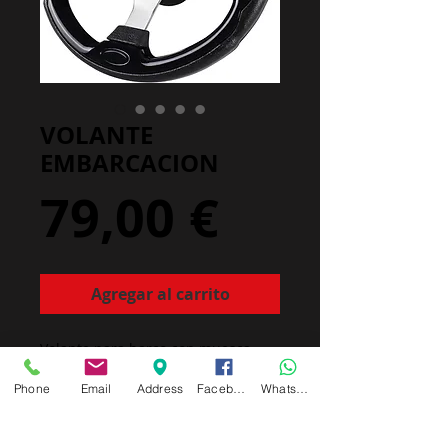
VOLANTE
EMBARCACION
Precio
79,00 €
Agregar al carrito
Volante para barco con muesca
standard de 3/4".
Phone
Email
Address
Facebook
Whatsapp
12,5 " diametro