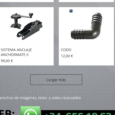
SISTEMA ANCLAJE
CODO
ANCHORMATE II
Precio
12,00 €
Precio
99,00 €
Cargar más
erechos de imagenes, texto y video reservados
EB: