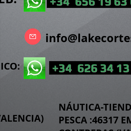
+34 656 19 63
info@lakecort
NICO:
+34 626 34 13
NÁUTICA-TIEN
VALENCIA)
PESCA :46317 