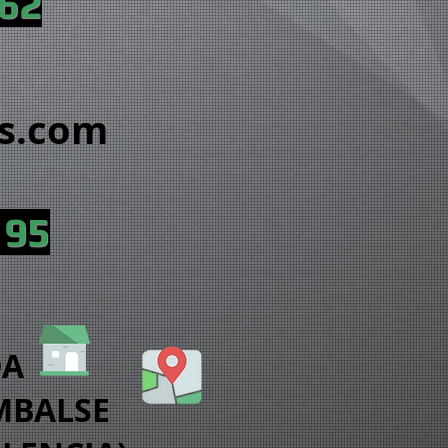
 62
es.com
 95
DA
EMBALSE